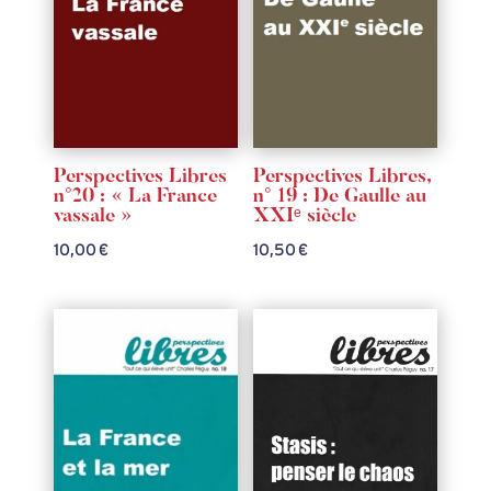
Perspectives Libres
Perspectives Libres,
n°20 : « La France
n° 19 : De Gaulle au
vassale »
XXIᵉ siècle
10,00
€
10,50
€