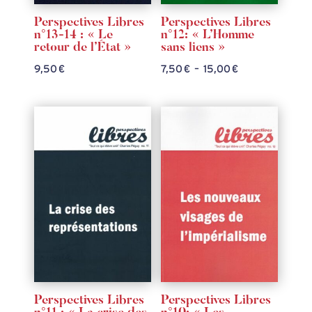
Perspectives Libres
Perspectives Libres
n°13-14 : « Le
n°12: « L’Homme
retour de l’État »
sans liens »
Plage
9,50
€
7,50
€
–
15,00
€
de
prix :
7,50 €
à
15,00 €
Perspectives Libres
Perspectives Libres