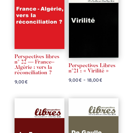
18,00 €
Perspectives libres
n° 22 — France–
Perspectives Libres
Algérie : vers la
n°21 : « Virilité »
réconciliation ?
Plage
9,00
€
–
18,00
€
9,00
€
de
prix :
9,00 €
à
18,00 €