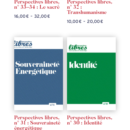
Perspectives libres,
Perspectives libres,
n° 33–34 : Le sacré
n° 32 :
Transhumanisme
Plage
16,00
€
–
32,00
€
Plage
10,00
€
–
20,00
€
de
de
prix :
prix :
16,00 €
10,00 €
à
à
32,00 €
20,00 €
Perspectives libres,
Perspectives libres,
n° 31 : Souveraineté
n° 30 : Identité
énergétique