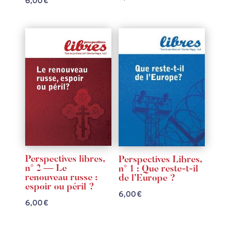
6,00
€
Perspectives libres,
Perspectives Libres,
n° 2 — Le
n° 1 : Que reste-t-il
renouveau russe :
de l’Europe ?
espoir ou péril ?
6,00
€
6,00
€