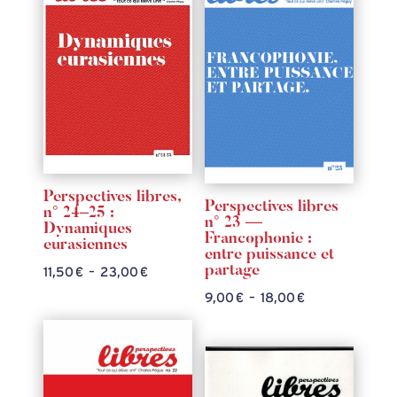
à
à
18,00 €
20,00 €
Perspectives libres,
Perspectives libres
n° 24–25 :
n° 23 —
Dynamiques
Francophonie :
eurasiennes
entre puissance et
partage
Plage
11,50
€
–
23,00
€
de
Plage
9,00
€
–
18,00
€
prix :
de
11,50 €
prix :
à
9,00 €
23,00 €
à