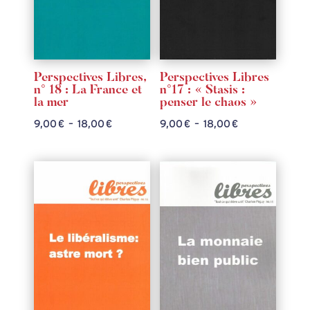
Perspectives Libres,
Perspectives Libres
n° 18 : La France et
n°17 : « Stasis :
la mer
penser le chaos »
Plage
Plage
9,00
€
–
18,00
€
9,00
€
–
18,00
€
de
de
prix :
prix :
9,00 €
9,00 €
à
à
18,00 €
18,00 €