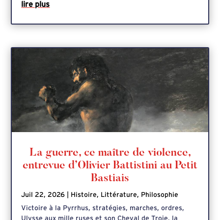
lire plus
La guerre, ce maître de violence,
entrevue d’Olivier Battistini au Petit
Bastiais
Juil 22, 2026
|
Histoire
,
Littérature
,
Philosophie
Victoire à la Pyrrhus, stratégies, marches, ordres,
Ulysse aux mille ruses et son Cheval de Troie, la