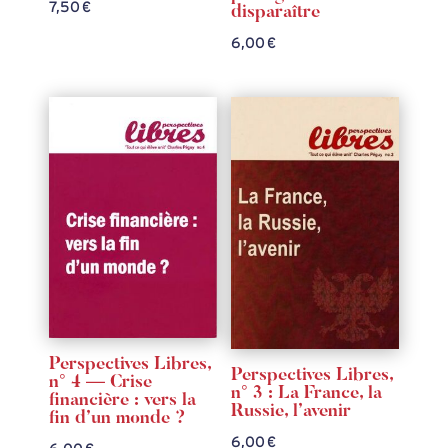
7,50
€
disparaître
6,00
€
Perspectives Libres,
Perspectives Libres,
n° 4 — Crise
n° 3 : La France, la
financière : vers la
Russie, l’avenir
fin d’un monde ?
6,00
€