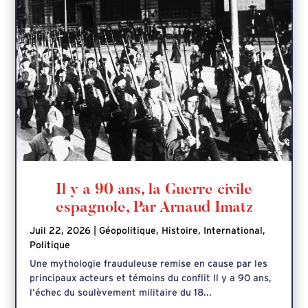
Il y a 90 ans, la Guerre civile
espagnole, Par Arnaud Imatz
Juil 22, 2026
|
Géopolitique
,
Histoire
,
International
,
Politique
Une mythologie frauduleuse remise en cause par les
principaux acteurs et témoins du conflit Il y a 90 ans,
l’échec du soulèvement militaire du 18...