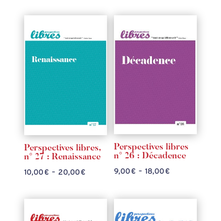
de
de
prix :
prix :
10,00 €
10,00 €
à
à
20,00 €
20,00 €
Perspectives libres
Perspectives libres,
n° 26 : Décadence
n° 27 : Renaissance
Plage
9,00
€
–
18,00
€
Plage
10,00
€
–
20,00
€
de
de
prix :
prix :
9,00 €
10,00 €