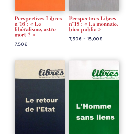
Perspectives Libres
Perspectives Libres
n°16 : « Le
n°15 : « La monnaie,
libéralisme, astre
bien public »
mort ? »
Plage
7,50
€
–
15,00
€
7,50
€
de
prix :
7,50 €
à
15,00 €