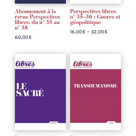
Abonnement à la
Perspectives libres
revue Perspectives
n° 35–36 : Guerre et
libres, du n° 35 au
géopolitique
n° 38
Plage
16,00
€
–
32,00
€
60,00
€
de
prix :
16,00 €
à
32,00 €