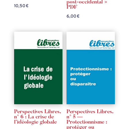
post-occidental »
10,50
€
PDF
6,00
€
Perspectives Libres,
Perspectives Libres,
n° 6 : La crise de
n° 5 —
l’idéologie globale
Protectionnisme :
protéger ou