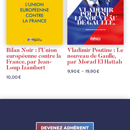
Bilan Noir : l’Union
Vladimir Poutine : Le
européenne contre la
nouveau de Gaulle,
France, par Jean-
par Morad El Hattab
Loup Izambert
Plage
9,90
€
–
19,90
€
10,00
€
de
prix :
9,90 €
à
19,90 €
DEVENEZ ADHÉRENT