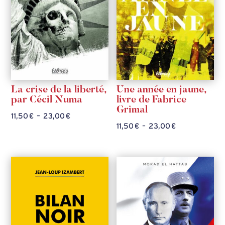
La crise de la liberté,
Une année en jaune,
par Cécil Numa
livre de Fabrice
Grimal
Plage
11,50
€
–
23,00
€
Plage
11,50
€
–
23,00
€
de
de
prix :
prix :
11,50 €
11,50 €
à
à
23,00 €
23,00 €