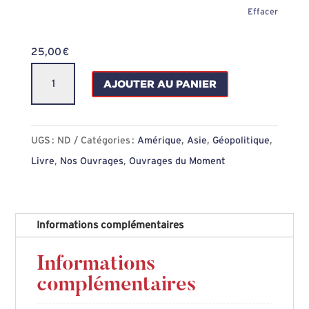
Effacer
25,00
€
quantité
AJOUTER AU PANIER
de
Le
réveil
UGS :
ND
Catégories :
Amérique
,
Asie
,
Géopolitique
,
du
Livre
,
Nos Ouvrages
,
Ouvrages du Moment
Dragon
et
la
Informations complémentaires
revanche
du
Informations
Kraken,
complémentaires
Youna