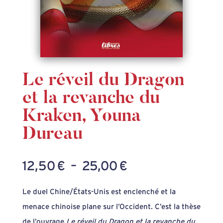
Le réveil du Dragon
et la revanche du
Kraken, Youna
Dureau
Plage
12,50
€
–
25,00
€
de
Le duel Chine/États-Unis est enclenché et la
prix :
menace chinoise plane sur l’Occident. C’est la thèse
12,50 €
de l’ouvrage
Le réveil du Dragon et la revanche du