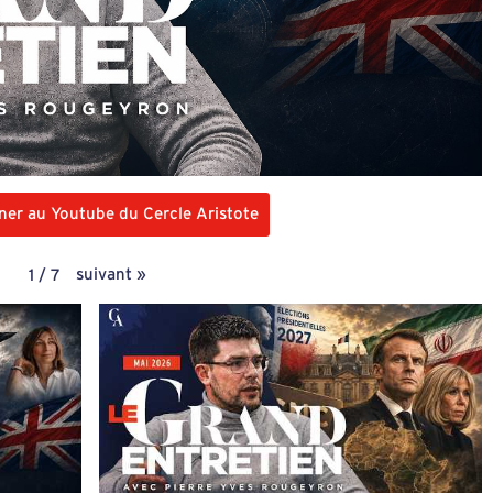
ner au Youtube du Cercle Aristote
suivant
»
1
/
7