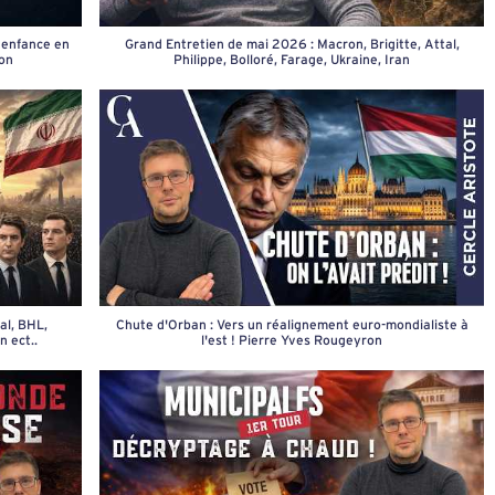
, enfance en
Grand Entretien de mai 2026 : Macron, Brigitte, Attal,
ion
Philippe, Bolloré, Farage, Ukraine, Iran
al, BHL,
Chute d'Orban : Vers un réalignement euro-mondialiste à
 ect..
l'est ! Pierre Yves Rougeyron