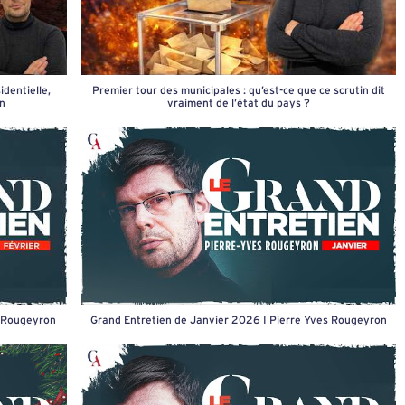
dentielle,
Premier tour des municipales : qu’est-ce que ce scrutin dit
on
vraiment de l’état du pays ?
s Rougeyron
Grand Entretien de Janvier 2026 I Pierre Yves Rougeyron