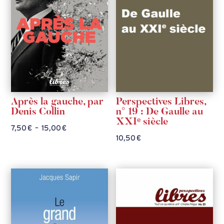
Après la gauche, par
Perspectives Libres,
Denis Collin
n° 19 : De Gaulle au
XXIᵉ siècle
Plage
7,50
€
–
15,00
€
10,50
€
de
prix :
7,50 €
à
15,00 €