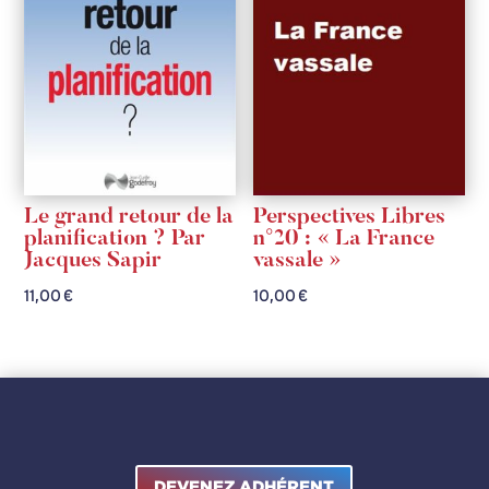
Le grand retour de la
Perspectives Libres
planification ? Par
n°20 : « La France
Jacques Sapir
vassale »
11,00
€
10,00
€
DEVENEZ ADHÉRENT