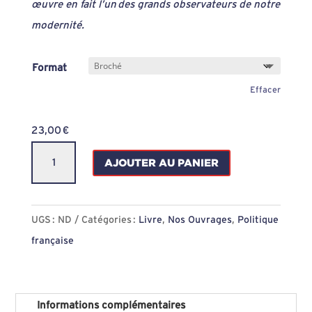
œuvre en fait l’un des grands observateurs de notre
modernité.
Format
Effacer
23,00
€
quantité
AJOUTER AU PANIER
de
Le
président
UGS :
ND
Catégories :
Livre
,
Nos Ouvrages
,
Politique
liquide
française
:
Une
génèse
Informations complémentaires