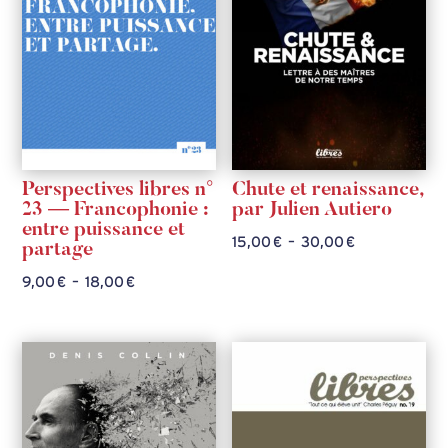
Perspectives libres n°
Chute et renaissance,
23 — Francophonie :
par Julien Autiero
entre puissance et
Plage
15,00
€
–
30,00
€
partage
de
Plage
9,00
€
–
18,00
€
prix :
de
15,00 €
prix :
à
9,00 €
30,00 €
à
18,00 €