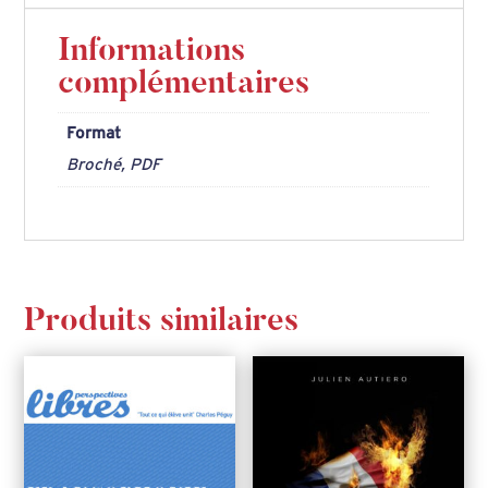
du
macronisme,
Informations
par
complémentaires
Erwan
Format
Barillot
Broché, PDF
Produits similaires