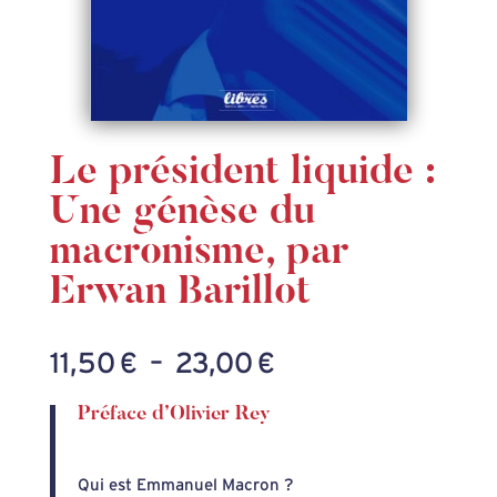
Le président liquide :
Une génèse du
macronisme, par
Erwan Barillot
Plage
11,50
€
–
23,00
€
de
Préface d’Olivier Rey
prix :
11,50 €
Qui est Emmanuel Macron ?
à