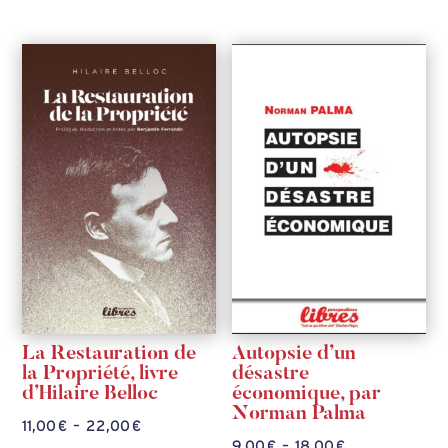
de
14,00 €
prix :
à
16,00 €
28,00 €
à
32,00 €
La Restauration de
Autopsie d’un
la Propriété, livre
désastre
d’Hilaire Belloc
économique, par
Norman Palma
Plage
11,00
€
–
22,00
€
Plage
9,00
€
–
18,00
€