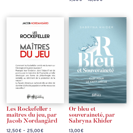
de
de
prix :
prix :
11,00 €
9,00 €
à
à
22,00 €
18,00 €
Les Rockefeller :
Or bleu et
maîtres du jeu, par
souveraineté, par
Jacob Nordangård
Sabryna Khider
Plage
12,50
€
–
25,00
€
13,00
€