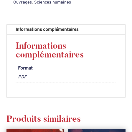
Ouvrages
,
Sciences humaines
crise,
Morad
El
Informations complémentaires
Hattab
&
Informations
Philippe
complémentaires
Jumel
Format
PDF
Produits similaires