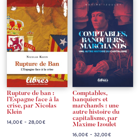
Rupture de ban :
Comptables,
l’Espagne face à la
banquiers et
crise, par Nicolas
marchands : une
Klein
autre histoire du
capitalisme, par
Plage
14,00
€
–
28,00
€
Maxime Izoulet
de
Plage
16,00
€
–
32,00
€
prix :