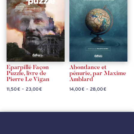
Eparpillé Façon
Abondance et
Puzzle, livre de
pénurie, par Maxime
Pierre Le Vigan
Amblard
Plage
Plage
11,50
€
–
23,00
€
14,00
€
–
28,00
€
de
de
prix :
prix :
11,50 €
14,00 €
à
à
23,00 €
28,00 €