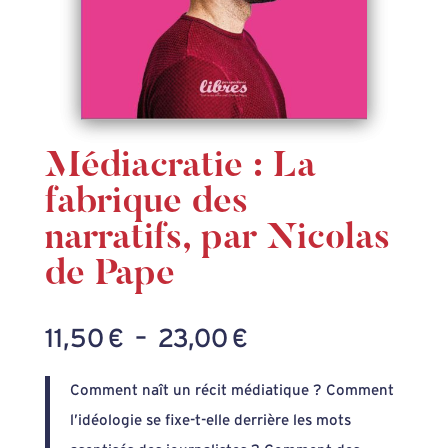
Médiacratie : La
fabrique des
narratifs, par Nicolas
de Pape
Plage
11,50
€
–
23,00
€
de
Comment naît un récit médiatique ? Comment
prix :
l’idéologie se fixe-t-elle derrière les mots
11,50 €