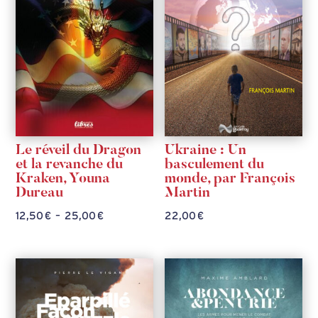
Le réveil du Dragon
Ukraine : Un
et la revanche du
basculement du
Kraken, Youna
monde, par François
Dureau
Martin
Plage
12,50
€
–
25,00
€
22,00
€
de
prix :
12,50 €
à
25,00 €