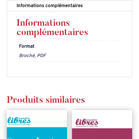
par
Informations complémentaires
Nicolas
de
Informations
Pape
complémentaires
Format
Broché, PDF
Produits similaires