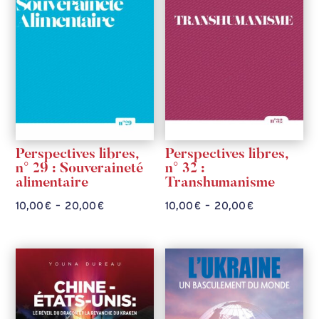
Perspectives libres,
Perspectives libres,
n° 29 : Souveraineté
n° 32 :
alimentaire
Transhumanisme
Plage
Plage
10,00
€
–
20,00
€
10,00
€
–
20,00
€
de
de
prix :
prix :
10,00 €
10,00 €
à
à
20,00 €
20,00 €