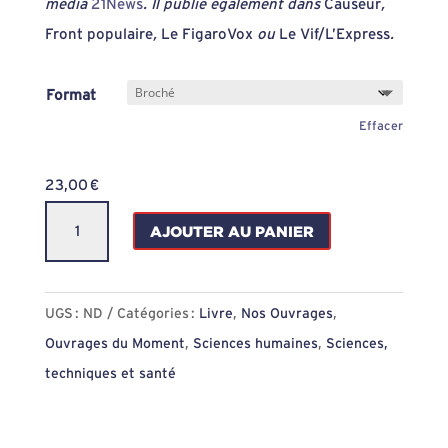
média
21News
. Il publie également dans
Causeur
,
Front populaire
,
Le FigaroVox
ou
Le Vif/L’Express
.
Format
Effacer
23,00
€
quantité
AJOUTER AU PANIER
de
Médiacratie
:
UGS :
ND
Catégories :
Livre
,
Nos Ouvrages
,
La
Ouvrages du Moment
,
Sciences humaines
,
Sciences,
fabrique
techniques et santé
des
narratifs,