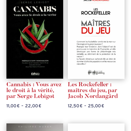
Cannabis : Vous avez
Les Rockefeller :
le droit à la vérité,
maîtres du jeu, par
par Serge Lebigot
Jacob Nordangård
Plage
Plage
11,00
€
–
22,00
€
12,50
€
–
25,00
€
de
de
prix :
prix :
11,00 €
12,50 €