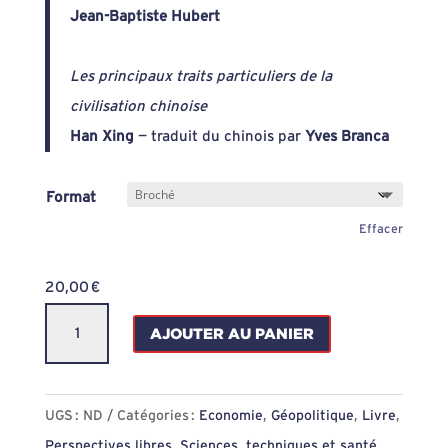
Jean-Baptiste Hubert
Les principaux traits particuliers de la
civilisation chinoise
Han Xing
— traduit du chinois par
Yves Branca
Format
Effacer
20,00
€
quantité
AJOUTER AU PANIER
de
Perspectives
libres,
UGS :
ND
Catégories :
Economie
,
Géopolitique
,
Livre
,
n°
Perspectives libres
,
Sciences, techniques et santé