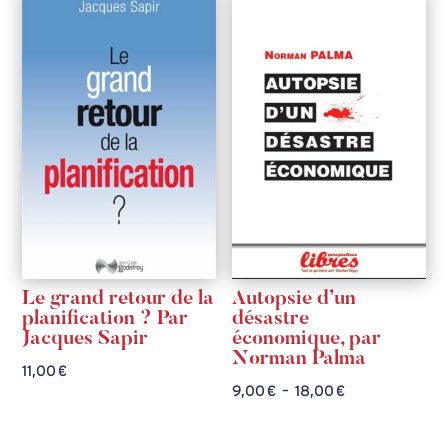
23,00 €
Le grand retour de la
Autopsie d’un
planification ? Par
désastre
Jacques Sapir
économique, par
Norman Palma
11,00
€
Plage
9,00
€
–
18,00
€
de
prix :