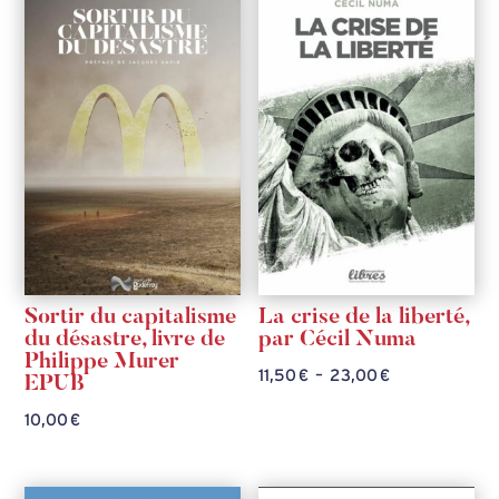
à
à
22,00 €
25,00 €
Sortir du capitalisme
La crise de la liberté,
du désastre, livre de
par Cécil Numa
Philippe Murer
Plage
11,50
€
–
23,00
€
EPUB
de
10,00
€
prix :
11,50 €
à