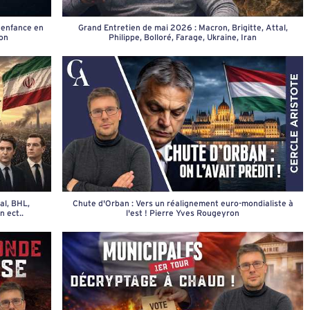
, enfance en
Grand Entretien de mai 2026 : Macron, Brigitte, Attal,
ion
Philippe, Bolloré, Farage, Ukraine, Iran
al, BHL,
Chute d'Orban : Vers un réalignement euro-mondialiste à
 ect..
l'est ! Pierre Yves Rougeyron