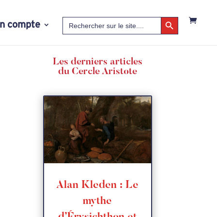
Search Button
Search
n compte
for:
Les derniers articles
du Cercle Aristote
Alan Kleden : Le
mythe