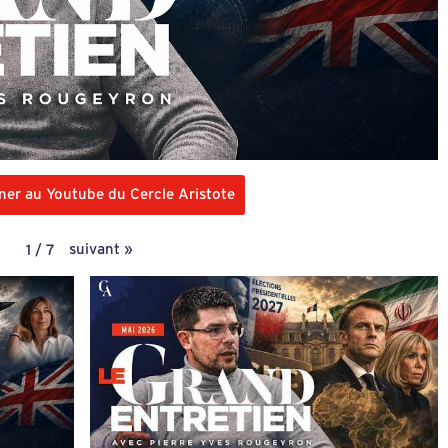
ner au Youtube du Cercle Aristote
suivant
»
1
/
7