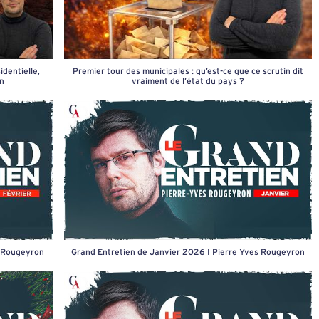
dentielle,
Premier tour des municipales : qu’est-ce que ce scrutin dit
on
vraiment de l’état du pays ?
s Rougeyron
Grand Entretien de Janvier 2026 I Pierre Yves Rougeyron