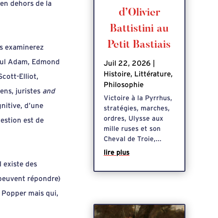
 en dehors de la
d’Olivier
Battistini au
Petit Bastiais
s examinerez
 Paul Adam, Edmond
Juil 22, 2026
|
Histoire
,
Littérature
,
cott-Elliot,
Philosophie
ens, juristes
and
Victoire à la Pyrrhus,
gnitive, d’une
stratégies, marches,
ordres, Ulysse aux
estion est de
mille ruses et son
Cheval de Troie,...
lire plus
l existe des
 peuvent répondre)
l Popper mais qui,