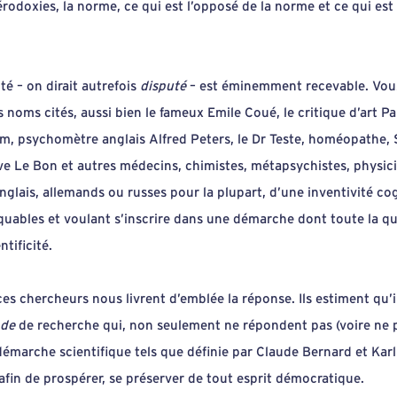
odoxies, la norme, ce qui est l’opposé de la norme et ce qui est
té – on dirait autrefois
disputé
– est éminemment recevable. Vou
es noms cités, aussi bien le fameux Emile Coué, le critique d’art
m, psychomètre anglais Alfred Peters, le Dr Teste, homéopathe, S
e Le Bon et autres médecins, chimistes, métapsychistes, physici
 anglais, allemands ou russes pour la plupart, d’une inventivité co
quables et voulant s’inscrire dans une démarche dont toute la qu
tificité.
s chercheurs nous livrent d’emblée la réponse. Ils estiment qu’i
de
de recherche qui, non seulement ne répondent pas (voire ne
démarche scientifique tels que définie par Claude Bernard et Kar
afin de prospérer, se préserver de tout esprit démocratique.