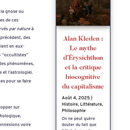
: la gnose ou
es de ces
ervés
par nature
à
 précédent, des
Alan Kleden :
oient en eux-
Le mythe
‘‘occultistes’’
d’Érysichthon
 des phénomènes,
et la critique
et l’astrologie).
biocognitive
es pour se faire
du capitalisme
Août 4, 2025
|
Histoire
,
Littérature
,
lopper sur
Philosophie
chologique,
On ne peut guère
connexions voire
douter du fait que