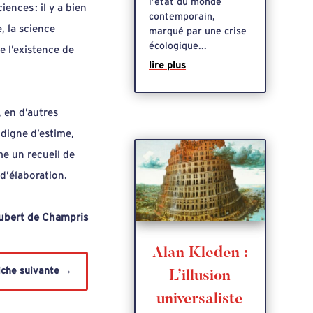
l’état du monde
ences : il y a bien
contemporain,
, la science
marqué par une crise
écologique...
e l’existence de
lire plus
, en d’autres
 digne d’estime,
me un recueil de
 d’élaboration.
ubert de Champris
Alan Kleden :
iche suivante
→
L’illusion
universaliste