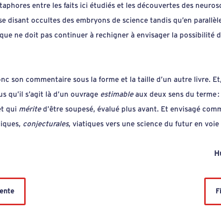
phores entre les faits ici étudiés et les découvertes des neurosci
se disant occultes des embryons de science tandis qu’en parallèle
que ne doit pas continuer à rechigner à envisager la possibilité d
onc son commentaire sous la forme et la taille d’un autre livre. Et
s qu’il s’agit là d’un ouvrage
estimable
aux deux sens du terme :
et qui
mérite
d’être soupesé, évalué plus avant. Et envisagé com
iques,
conjecturales
, viatiques vers une science du futur en voie
H
dente
F