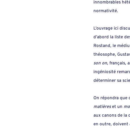
innombrables hétér
normativité.
L’ouvrage ici discu
d’abord la liste d
Rostand, le médiu
théosophe, Gustav
son on
, français,
ingéniosité remar
déterminer sa scien
On répondra que ce
matières
et un
mo
aux canons de la 
en outre, doivent 