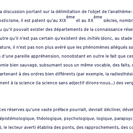
a discussion portant sur la délimitation de l’objet de l’anathème 
ème
ème
sticisme, il est patent qu’au XIX
et au XX
siècles, nombr
u qu’il pouvait exister des départements de la connaissance rés
tre qu’il n’est pas certain qu’existent des
initiés
(donc, au stade
r nature, il n’est pas non plus avéré que les phénomènes allégués s
’une pareille appréhension, nonobstant en outre le fait que ces 
omie bien sauvage, subsumant sous un même vocable, des faits,
tenant à des ordres bien différents (par exemple, la radiesthésie 
ent à la science (la science sans adjectif dirons-nous…) des verg
es réserves qu’une vaste préface pourrait, devrait décliner, déve
épistémologique, théologique, psychologique, logique, parapsy
, le lecteur averti établira des ponts, des rapprochements, des 