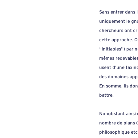
Sans entrer dans l
uniquement le gno
chercheurs ont cr
cette approche. Ou
‘‘initiables’’) pa
mêmes redevables d
usent d’une taxin
des domaines appar
En somme, ils donn
battre.
Nonobstant ainsi c
nombre de plans (
philosophique etc)