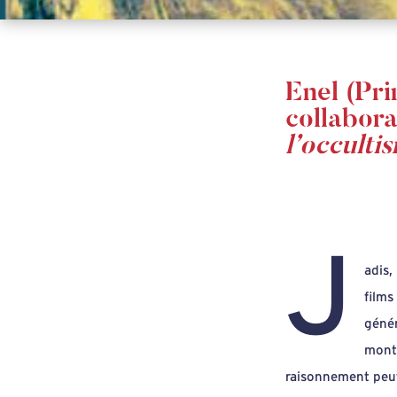
Enel (Pri
collabor
l’occulti
J
adis,
films
génér
montr
raisonnement peut 