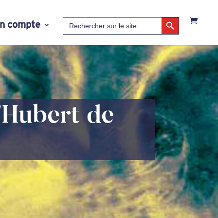
Search Button
Search
n compte
for:
’Hubert de